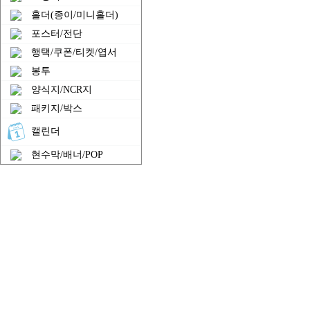
홀더(종이/미니홀더)
포스터/전단
행택/쿠폰/티켓/엽서
봉투
양식지/NCR지
패키지/박스
캘린더
현수막/배너/POP