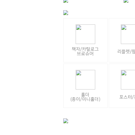
책자/카탈로그
리플렛/
브로슈어
홀더
포스터/
(종이/미니홀더)