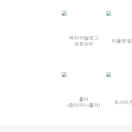
책자/카탈로그
리플렛/
브로슈어
홀더
포스터/
(종이/미니홀더)