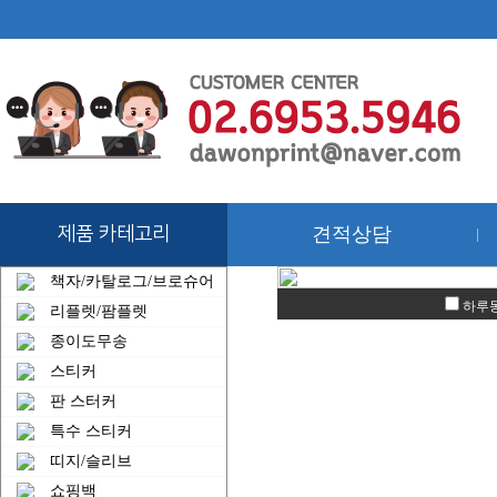
제품 카테고리
견적상담
|
책자/카탈로그/브로슈어
하루동
리플렛/팜플렛
종이도무송
스티커
판 스터커
특수 스티커
띠지/슬리브
쇼핑백