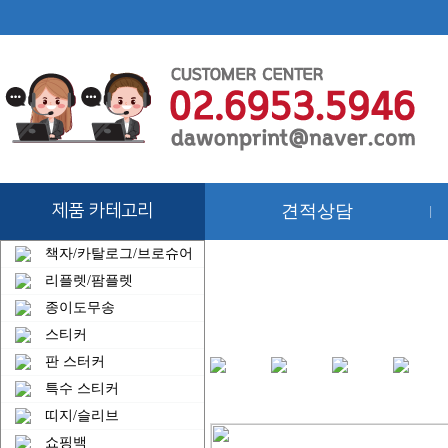
제품 카테고리
견적상담
|
책자/카탈로그/브로슈어
리플렛/팜플렛
종이도무송
스티커
판 스터커
특수 스티커
띠지/슬리브
쇼핑백