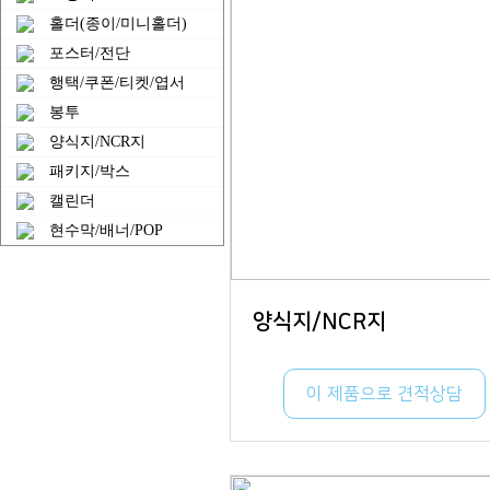
홀더(종이/미니홀더)
포스터/전단
행택/쿠폰/티켓/엽서
봉투
양식지/NCR지
패키지/박스
캘린더
현수막/배너/POP
양식지/NCR지
이 제품으로 견적상담