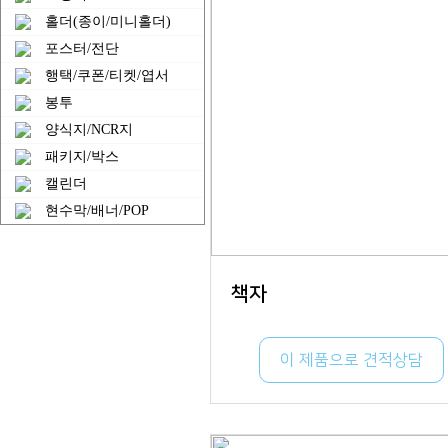
홀더(종이/미니홀더)
포스터/전단
행택/쿠폰/티켓/엽서
봉투
양식지/NCR지
패키지/박스
캘린더
현수막/배너/POP
책자
이 제품으로 견적상담