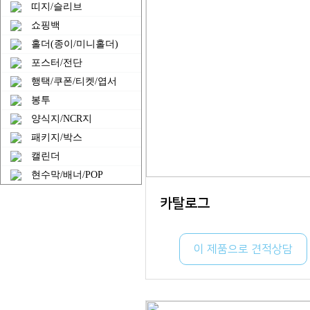
띠지/슬리브
쇼핑백
홀더(종이/미니홀더)
포스터/전단
행택/쿠폰/티켓/엽서
봉투
양식지/NCR지
패키지/박스
캘린더
현수막/배너/POP
카탈로그
이 제품으로 견적상담