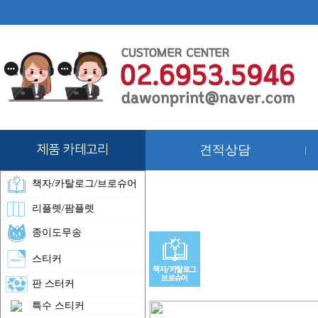
제품 카테고리
견적상담
|
책자/카탈로그/브로슈어
리플렛/팜플렛
종이도무송
스티커
판 스터커
특수 스티커