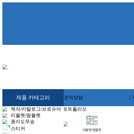
제품 카테고리
견적상담
|
책자/카탈로그/브로슈어
포트폴리오
리플렛/팜플렛
종이도무송
스티커