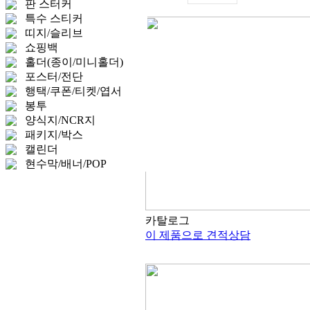
판 스터커
특수 스티커
띠지/슬리브
쇼핑백
홀더(종이/미니홀더)
포스터/전단
행택/쿠폰/티켓/엽서
봉투
양식지/NCR지
패키지/박스
캘린더
현수막/배너/POP
카탈로그
이 제품으로 견적상담