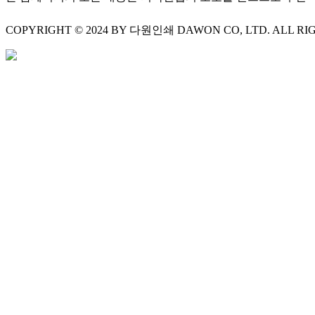
COPYRIGHT © 2024 BY 다원인쇄 DAWON CO, LTD. ALL RI