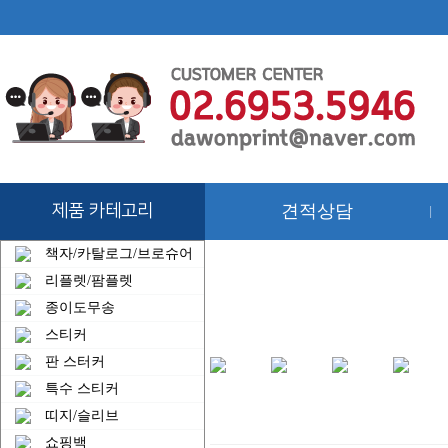
제품 카테고리
견적상담
|
책자/카탈로그/브로슈어
리플렛/팜플렛
종이도무송
스티커
판 스터커
특수 스티커
띠지/슬리브
쇼핑백