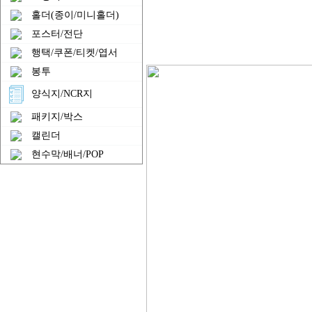
홀더(종이/미니홀더)
포스터/전단
행택/쿠폰/티켓/엽서
봉투
양식지/NCR지
패키지/박스
캘린더
현수막/배너/POP