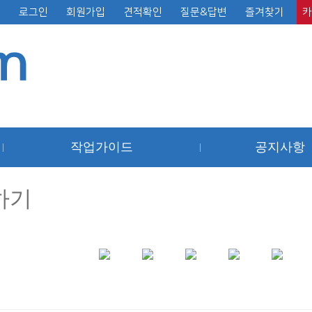
로그인
회원가입
견적확인
질문&답변
즐겨찾기
카
작업가이드
공지사항
|
|
하기