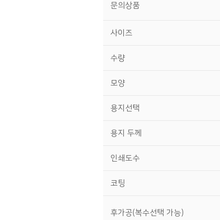
문의상품
사이즈
수량
모양
용지선택
용지 두께
인쇄도수
코팅
후가공(복수선택 가능)