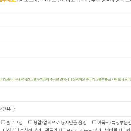
해주세요.
(잘 모르시는건 체크 안하셔도 됩니다. 추후 성실히 상담 
이가 있습니다. 대략적인 그램수 체크해 주시면 견적서에 선택하신 종이의 그램수를 표기해 보내 드
양면유광
박
홀로그램
형압
/압력으로 용지면을 올림
에폭시
/특정부분만
기
미싱
/
절취선 넣기
귀도리
/
모서리 라운드 넣기
넘버링
/
번