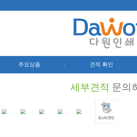
주요상품
견적 확인
|
세부견적
문의