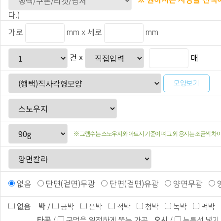
※ 원하시는 사양을 선택
다.)
가로
mm x 세로
mm
건 x
매
모양보기
※ 그램수는 스노우지와 아트지 기준이며 그 외 용지는 조금씩 차
없음
단면(겉면)무광
단면(겉면)유광
양면무광
없음
박
/
금박
은박
적박
청박
녹박
먹
타공
/
구멍을 일정하게 뚫는 가공
오시
/
누름선 넣