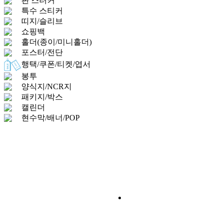
판 스터커
특수 스티커
띠지/슬리브
쇼핑백
홀더(종이/미니홀더)
포스터/전단
행택/쿠폰/티켓/엽서
봉투
양식지/NCR지
패키지/박스
캘린더
현수막/배너/POP