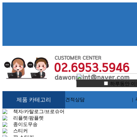
하루동안 이
제품 카테고리
견적상담
|
책자/카탈로그/브로슈어
리플렛/팜플렛
종이도무송
스티커