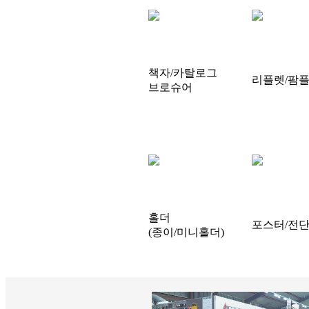
책자/카탈로그
리플렛/팜
브로슈어
홀더
포스터/전
(종이/미니홀더)