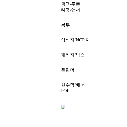
행택/쿠폰
티켓/엽서
봉투
양식지/NCR지
패키지/박스
캘린더
현수막/배너
POP