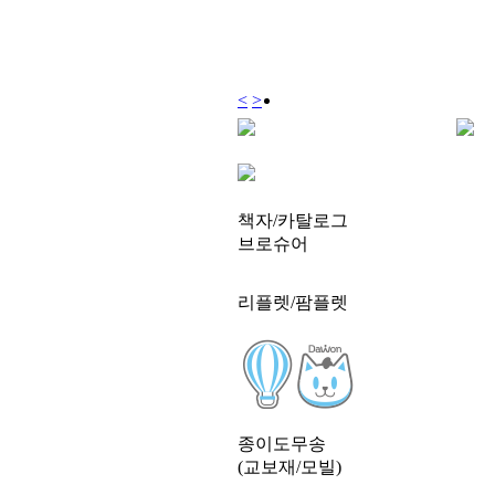
<
>
책자/카탈로그
브로슈어
리플렛/팜플렛
종이도무송
(교보재/모빌)